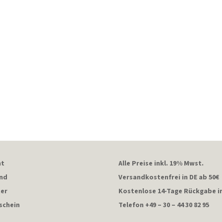
ht
Alle Preise inkl. 19% Mwst.
and
Versandkostenfrei in DE ab 50€
er
Kostenlose 14-Tage Rückgabe i
schein
Telefon +49 – 30 – 44 30 82 95