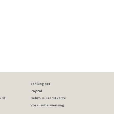
Zahlung per
PayPal
n DE
Debit- u. Kreditkarte
Vorausüberweisung