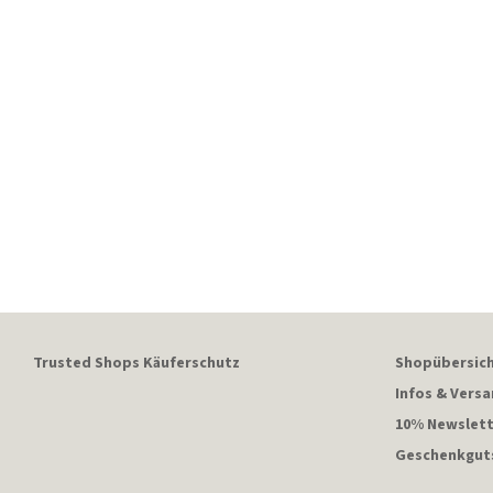
Trusted Shops Käuferschutz
Shopübersic
Infos & Vers
10% Newslett
Geschenkgut