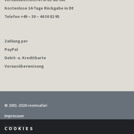
Versandkostenfrei in DE ab 50€
Kostenlose 14-Tage Rückgabe in DE
Telefon +49 – 30 – 44 30 82 95
Zahlung per
PayPal
Debit- u. Kreditkarte
Vorausüberweisung
© 2001-2026 roomsafari
Impressum
Datenschutz
COOKIES