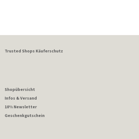
Trusted Shops Käuferschutz
Shopübersicht
Infos & Versand
10% Newsletter
Geschenkgutschein