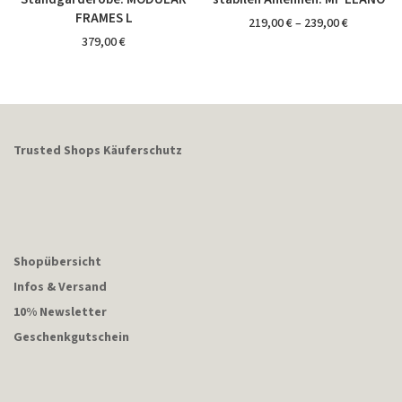
FRAMES L
219,00
€
–
239,00
€
379,00
€
Trusted Shops Käuferschutz
Shopübersicht
Infos & Versand
10% Newsletter
Geschenkgutschein