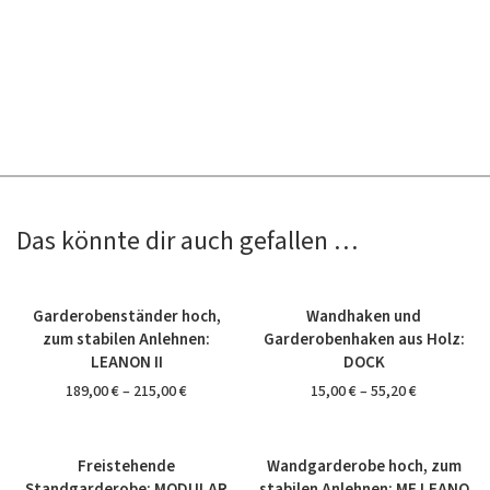
Das könnte dir auch gefallen …
Set %
Garderobenständer hoch,
Wandhaken und
zum stabilen Anlehnen:
Garderobenhaken aus Holz:
LEANON II
DOCK
189,00
€
–
215,00
€
15,00
€
–
55,20
€
Freistehende
Wandgarderobe hoch, zum
Standgarderobe: MODULAR
stabilen Anlehnen: MF LEANO